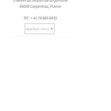
Chemin du moulin de la Quintine
84200 Carpentras, France
Tél : +
41 79 865 8435
Appelez-nous
Entrez votre nom
Code postal
Numéro de téléphone portable
Entrer votre Email